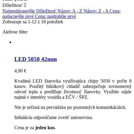
Dôležitosť

Najpredávanejšie
Dôležitosť
Názov: A - Z
Názov: Z - A
Cena:
najlacnejšie prvé
Cena: najdrahšie prvé
Zobrazuje sa 1-12 z 18 položiek
Aktívne filtre
LED 5050 42mm
4,90 €
Kvalitná LED žiarovka využívajúca chipy 5050 v počte 8
kusov. Použitý hliníkový chladič zabezpečuje rovnomerný
odvod tepla a predlžuje životnosť žiarovky. Využitie nájde
najmä v interiéry vozidla a EČV / ŠPZ.
Nie je určená na prevádzku po pozemných komunikáciách.
Inštaláciu odporúčame zveriť autoservisu.
Cena je za
jeden kus
.