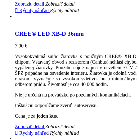
Zobraziť detail
Zobraziť detail

Rýchly náhľad
Rýchly náhľad
CREE® LED XB-D 36mm
7,90 €
Vysokokvalitná sulfid žiarovka s použitým CREE® XB-D
chipom. Vstavaný obvod s rezistorom (Canbus) nehlási chybu
vypálenej žiarovky. Použitie nájde najmä v osvetlení EČV /
ŠPZ prípadne na osvetlenie interiéru. Žiarovka je odolná voči
otrasom, vyznačuje sa vysokou svietivosťou a minimálnym
odberom prúdu. Životnosť je cca 40 000 hodín.
Nie je určená na prevádzku po pozemných komunikáciách.
Inštaláciu odporúčame zveriť autoservisu.
Cena je za
jeden kus
.
Zobraziť detail
Zobraziť detail

Rýchly náhľad
Rýchly náhľad