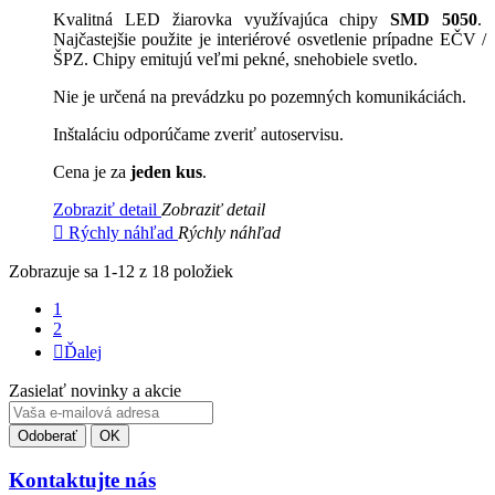
Kvalitná LED žiarovka využívajúca chipy
SMD 5050
.
Najčastejšie použite je interiérové osvetlenie prípadne EČV /
ŠPZ. Chipy emitujú veľmi pekné, snehobiele svetlo.
Nie je určená na prevádzku po pozemných komunikáciách.
Inštaláciu odporúčame zveriť autoservisu.
Cena je za
jeden kus
.
Zobraziť detail
Zobraziť detail

Rýchly náhľad
Rýchly náhľad
Zobrazuje sa 1-12 z 18 položiek
1
2

Ďalej
Zasielať novinky a akcie
Kontaktujte nás