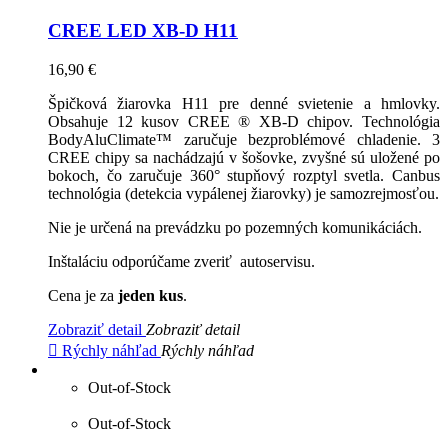
CREE LED XB-D H11
16,90 €
Špičková žiarovka H11 pre denné svietenie a hmlovky.
Obsahuje 12 kusov CREE ® XB-D chipov. Technológia
BodyAluClimate™ zaručuje bezproblémové chladenie. 3
CREE chipy sa nachádzajú v šošovke, zvyšné sú uložené po
bokoch, čo zaručuje 360° stupňový rozptyl svetla. Canbus
technológia (detekcia vypálenej žiarovky) je samozrejmosťou.
Nie je určená na prevádzku po pozemných komunikáciách.
Inštaláciu odporúčame zveriť autoservisu.
Cena je za
jeden kus
.
Zobraziť detail
Zobraziť detail

Rýchly náhľad
Rýchly náhľad
Out-of-Stock
Out-of-Stock