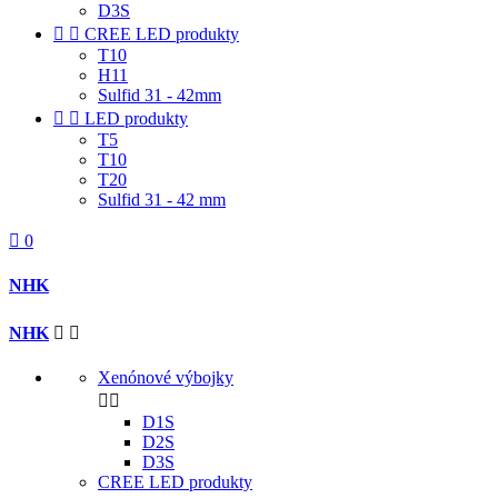
D3S


CREE LED produkty
T10
H11
Sulfid 31 - 42mm


LED produkty
T5
T10
T20
Sulfid 31 - 42 mm

0
NHK
NHK


Xenónové výbojky


D1S
D2S
D3S
CREE LED produkty