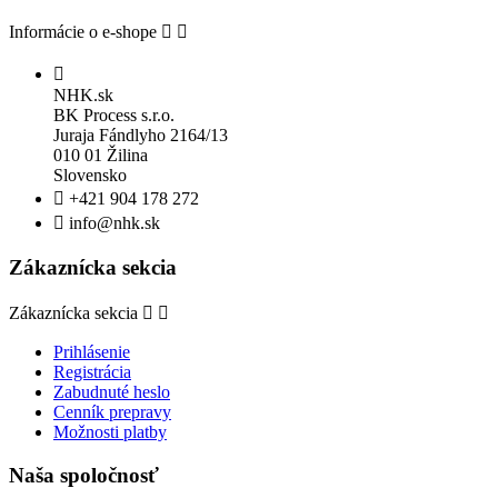
Informácie o e-shope



NHK.sk
BK Process s.r.o.
Juraja Fándlyho 2164/13
010 01 Žilina
Slovensko

+421 904 178 272

info@nhk.sk
Zákaznícka sekcia
Zákaznícka sekcia


Prihlásenie
Registrácia
Zabudnuté heslo
Cenník prepravy
Možnosti platby
Naša spoločnosť