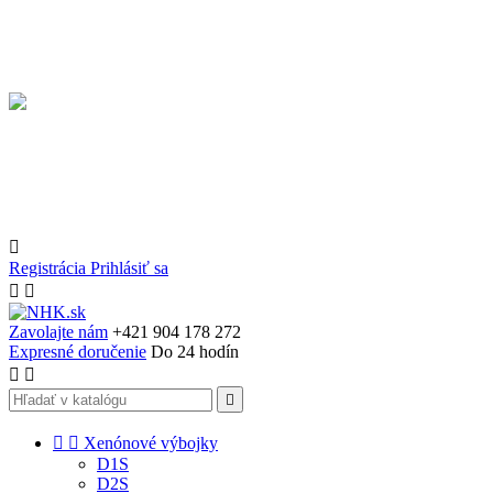

Registrácia
Prihlásiť sa


Zavolajte nám
+421 904 178 272
Expresné doručenie
Do 24 hodín





Xenónové výbojky
D1S
D2S