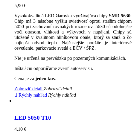
5,90 €
Vysokokvalitná LED žiarovka využívajúca chipy
SMD 5630
.
Chip má 3 násobne vyššiu svietivosť oproti starším chipom
5050 pri zachovaní rovnakých rozmerov. 5630 sú odolnejšie
voči otrasom, vlhkosti a výkyvoch v napájaní. Chipy sú
uložené v kvalitnom hliníkovom obale, ktorý sa stará o čo
najlepší odvod tepla. Najčastejšie použite je interiérové
osvetlenie, parkovacie svetlá a EČV / ŠPZ.
Nie je určená na prevádzku po pozemných komunikáciách.
Inštaláciu odporúčame zveriť autoservisu.
Cena je za
jeden kus
.
Zobraziť detail
Zobraziť detail

Rýchly náhľad
Rýchly náhľad
LED 5050 T10
4,10 €