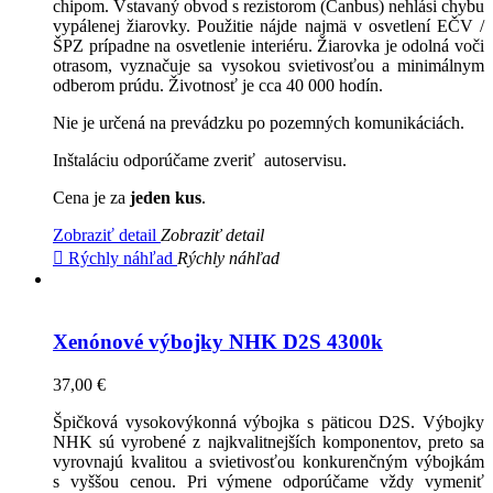
chipom. Vstavaný obvod s rezistorom (Canbus) nehlási chybu
vypálenej žiarovky. Použitie nájde najmä v osvetlení EČV /
ŠPZ prípadne na osvetlenie interiéru. Žiarovka je odolná voči
otrasom, vyznačuje sa vysokou svietivosťou a minimálnym
odberom prúdu. Životnosť je cca 40 000 hodín.
Nie je určená na prevádzku po pozemných komunikáciách.
Inštaláciu odporúčame zveriť autoservisu.
Cena je za
jeden kus
.
Zobraziť detail
Zobraziť detail

Rýchly náhľad
Rýchly náhľad
Xenónové výbojky NHK D2S 4300k
37,00 €
Špičková vysokovýkonná výbojka s päticou D2S. Výbojky
NHK sú vyrobené z najkvalitnejších komponentov, preto sa
vyrovnajú kvalitou a svietivosťou konkurenčným výbojkám
s vyššou cenou. Pri výmene odporúčame vždy vymeniť