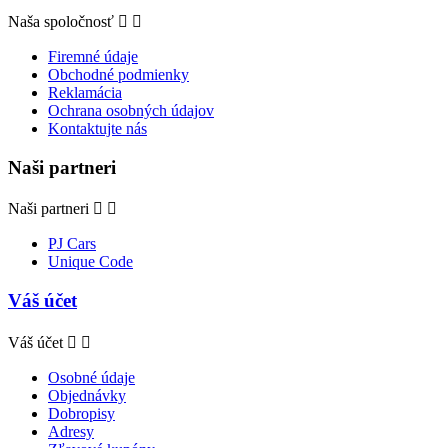
Naša spoločnosť


Firemné údaje
Obchodné podmienky
Reklamácia
Ochrana osobných údajov
Kontaktujte nás
Naši partneri
Naši partneri


PJ Cars
Unique Code
Váš účet
Váš účet


Osobné údaje
Objednávky
Dobropisy
Adresy