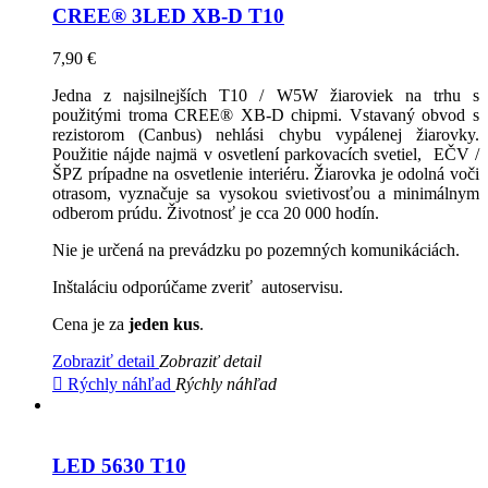
CREE® 3LED XB-D T10
7,90 €
Jedna z najsilnejších T10 / W5W žiaroviek na trhu s
použitými troma CREE® XB-D chipmi. Vstavaný obvod s
rezistorom (Canbus) nehlási chybu vypálenej žiarovky.
Použitie nájde najmä v osvetlení parkovacích svetiel, EČV /
ŠPZ prípadne na osvetlenie interiéru. Žiarovka je odolná voči
otrasom, vyznačuje sa vysokou svietivosťou a minimálnym
odberom prúdu. Životnosť je cca 20 000 hodín.
Nie je určená na prevádzku po pozemných komunikáciách.
Inštaláciu odporúčame zveriť autoservisu.
Cena je za
jeden kus
.
Zobraziť detail
Zobraziť detail

Rýchly náhľad
Rýchly náhľad
LED 5630 T10