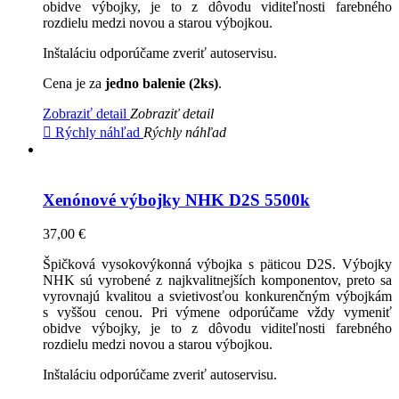
obidve výbojky, je to z dôvodu viditeľnosti farebného
rozdielu medzi novou a starou výbojkou.
Inštaláciu odporúčame zveriť autoservisu.
Cena je za
jedno balenie (2ks)
.
Zobraziť detail
Zobraziť detail

Rýchly náhľad
Rýchly náhľad
Xenónové výbojky NHK D2S 5500k
37,00 €
Špičková vysokovýkonná výbojka s päticou D2S. Výbojky
NHK sú vyrobené z najkvalitnejších komponentov, preto sa
vyrovnajú kvalitou a svietivosťou konkurenčným výbojkám
s vyššou cenou. Pri výmene odporúčame vždy vymeniť
obidve výbojky, je to z dôvodu viditeľnosti farebného
rozdielu medzi novou a starou výbojkou.
Inštaláciu odporúčame zveriť autoservisu.