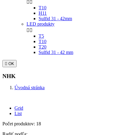


T10
H11
Sulfid 31 - 42mm
LED produkty


T5
T10
T20
Sulfid 31 - 42 mm

OK
NHK
Úvodná stránka
Grid
List
Počet produktov: 18
Radiť podľa: