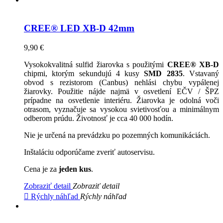
CREE® LED XB-D 42mm
9,90 €
Vysokokvalitná sulfid žiarovka s použitými
CREE® XB-D
chipmi, ktorým sekundujú 4 kusy
SMD 2835
. Vstavaný
obvod s rezistorom (Canbus) nehlási chybu vypálenej
žiarovky. Použitie nájde najmä v osvetlení EČV / ŠPZ
prípadne na osvetlenie interiéru. Žiarovka je odolná voči
otrasom, vyznačuje sa vysokou svietivosťou a minimálnym
odberom prúdu. Životnosť je cca 40 000 hodín.
Nie je určená na prevádzku po pozemných komunikáciách.
Inštaláciu odporúčame zveriť autoservisu.
Cena je za
jeden kus
.
Zobraziť detail
Zobraziť detail

Rýchly náhľad
Rýchly náhľad