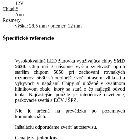
12V
Chladič
Áno
Rozmery
výška: 28,5 mm / priemer: 12 mm
Špecifické referencie
Vysokokvalitná LED žiarovka využívajúca chipy
SMD
5630
. Chip má 3 násobne vyššiu svietivosť oproti
starším chipom 5050 pri zachovaní rovnakých
rozmerov. 5630 sú odolnejšie voči otrasom, vlhkosti a
výkyvoch v napájaní. Chipy sú uložené v kvalitnom
hliníkovom obale, ktorý sa stará o čo najlepší odvod
tepla. Najčastejšie použite je interiérové osvetlenie,
parkovacie svetlá a EČV / ŠPZ.
Nie je určená na prevádzku po pozemných
komunikáciách.
Inštaláciu odporúčame zveriť autoservisu.
Cena je za
jeden kus
.