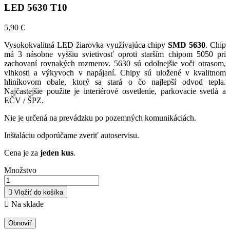
LED 5630 T10
5,90 €
Vysokokvalitná LED žiarovka využívajúca chipy
SMD 5630
. Chip
má 3 násobne vyššiu svietivosť oproti starším chipom 5050 pri
zachovaní rovnakých rozmerov. 5630 sú odolnejšie voči otrasom,
vlhkosti a výkyvoch v napájaní. Chipy sú uložené v kvalitnom
hliníkovom obale, ktorý sa stará o čo najlepší odvod tepla.
Najčastejšie použite je interiérové osvetlenie, parkovacie svetlá a
EČV / ŠPZ.
Nie je určená na prevádzku po pozemných komunikáciách.
Inštaláciu odporúčame zveriť autoservisu.
Cena je za
jeden kus
.
Množstvo

Vložiť do košíka

Na sklade