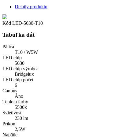
Detaily produktu
Kód
LED-5630-T10
Tabuľka dát
Pätica
T10 / W5W
LED chip
5630
LED chip výrobca
Bridgelux
LED chip počet
6
Canbus
Áno
Teplota farby
5500k
Svietivosť
230 lm
Príkon
2,5W
Napätie