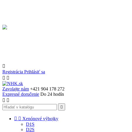

Registrácia
Prihlásiť sa


Zavolajte nám
+421 904 178 272
Expresné doručenie
Do 24 hodín





Xenónové výbojky
D1S
D2S