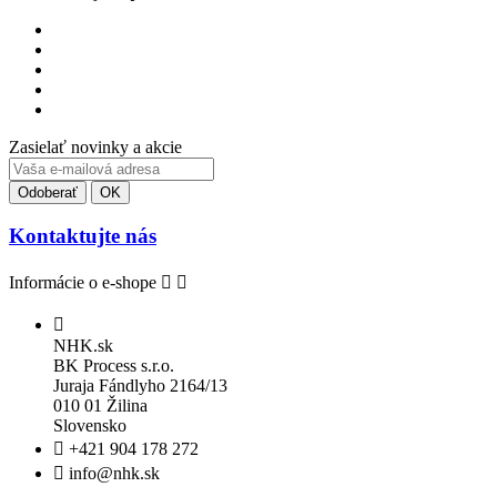
Zasielať novinky a akcie
Kontaktujte nás
Informácie o e-shope



NHK.sk
BK Process s.r.o.
Juraja Fándlyho 2164/13
010 01 Žilina
Slovensko

+421 904 178 272

info@nhk.sk